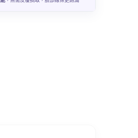
機能
，無需反覆摘取，臉部線條更飽滿