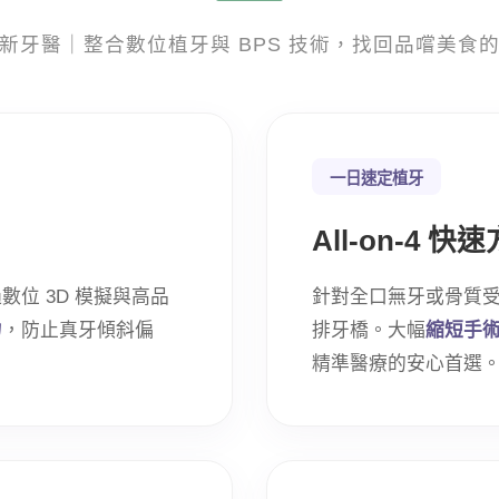
新牙醫｜整合數位植牙與 BPS 技術，找回品嚐美食
一日速定植牙
All-on-4 快
位 3D 模擬與高品
針對全口無牙或骨質
力
，防止真牙傾斜偏
排牙橋。大幅
縮短手
精準醫療的安心首選