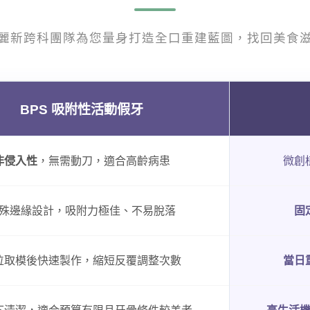
麗新跨科團隊為您量身打造全口重建藍圖，找回美食
BPS 吸附性活動假牙
非侵入性
，無需動刀，適合高齡病患
微創
殊邊緣設計，吸附力極佳、不易脫落
固
位取模後快速製作，縮短反覆調整次數
當日