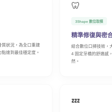
🦷
3Shape 數位取模
精準修復與密
骨質狀況，為全口重建
結合數位口掃技術，大幅提
力點達到最佳穩定度。
4 固定牙橋的舒適感
然。
💤