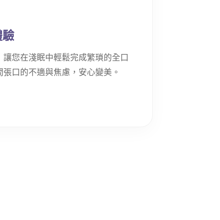
體驗
，讓您在淺眠中輕鬆完成繁瑣的全口
間張口的不適與焦慮，安心變美。