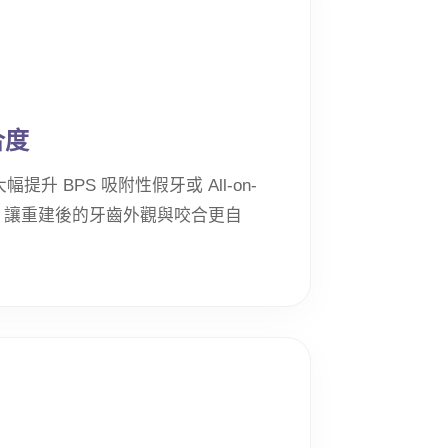
合度
升 BPS 吸附性假牙或 All-on-
，讓重建後的牙齒外觀與咬合更自