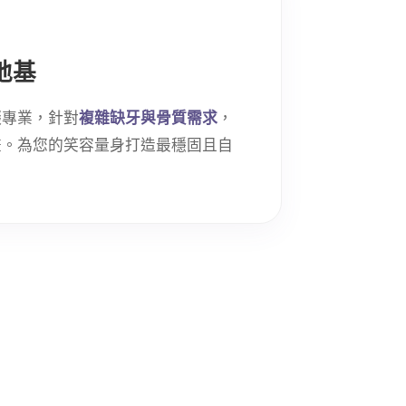
地基
綴專業，針對
複雜缺牙與骨質需求
，
畫。為您的笑容量身打造最穩固且自